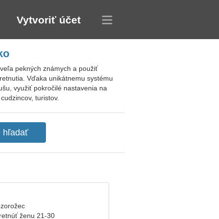
Vytvoriť účet
ko
 veľa pekných známych a použiť
 stretnutia. Vďaka unikátnemu systému
šu, využiť pokročilé nastavenia na
udzincov, turistov.
ozorožec
retnúť ženu 21-30