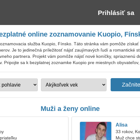
Prihlásiť sa
ezplatné online zoznamovanie Kuopio, Fíns
zoznamovacia služba Kuopio, Fínsko. Táto stránka vám pomôže získať
nerov. Je to jedinečná príležitosť nájsť zaujímavých ľudí a romantické
ávneho partnera. Projekt vám pomôže nájsť nové koníčky, spriaznenú du
v. Pripojte sa k bezplatnej zoznamke Kuopio pre miestnych obyvateľov, c
Muži a ženy online
Alisa
by
33 rokov, K
priateľku
Muž chce st