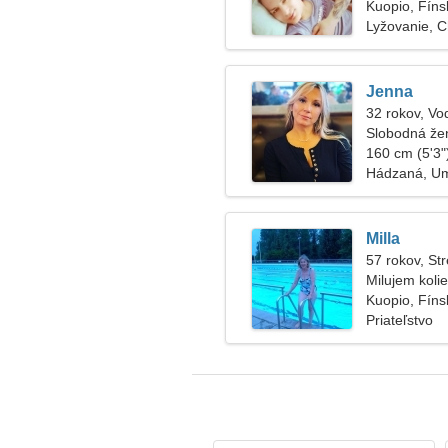
Kuopio, Fíns
Lyžovanie, 
Jenna
32 rokov, Vo
Slobodná že
160 cm (5'3")
Hádzaná, U
Milla
57 rokov, Str
Milujem koli
Kuopio, Fíns
Priateľstvo