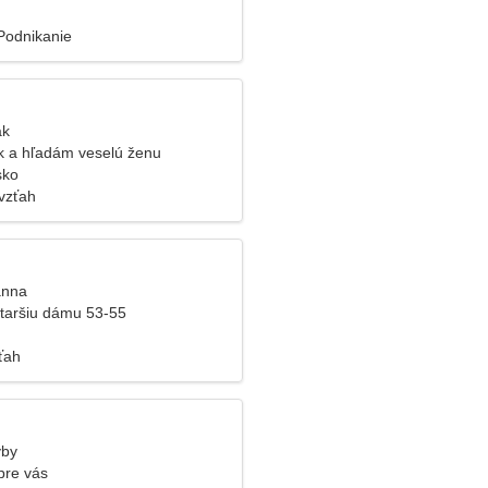
 Podnikanie
ak
k a hľadám veselú ženu
sko
vzťah
anna
taršiu dámu 53-55
ťah
yby
pre vás