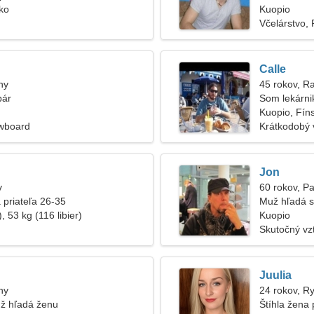
ko
Kuopio
Včelárstvo,
Calle
hy
45 rokov, R
pár
Som lekárni
Kuopio, Fín
owboard
Krátkodobý 
Jon
v
60 rokov, P
 priateľa 26-35
Muž hľadá s
, 53 kg (116 libier)
Kuopio
Skutočný vz
Juulia
hy
24 rokov, R
ž hľadá ženu
Štíhla žena 