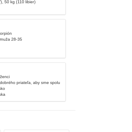
), 50 kg (110 libier)
korpión
 muža 28-35
íženci
dobrého priateľa, aby sme spolu
sko
ska