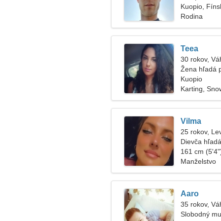
Kuopio, Fíns
Rodina
Teea
30 rokov, Vá
Žena hľadá 
Kuopio
Karting, Sn
Vilma
25 rokov, Le
Dievča hľadá
161 cm (5'4")
Manželstvo
Aaro
35 rokov, Vá
Slobodný mu