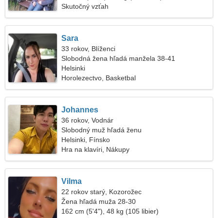
Skutočný vzťah
Sara
33 rokov, Blíženci
Slobodná žena hľadá manžela 38-41
Helsinki
Horolezectvo, Basketbal
Johannes
36 rokov, Vodnár
Slobodný muž hľadá ženu
Helsinki, Fínsko
Hra na klavíri, Nákupy
Vilma
22 rokov starý, Kozorožec
Žena hľadá muža 28-30
162 cm (5'4"), 48 kg (105 libier)