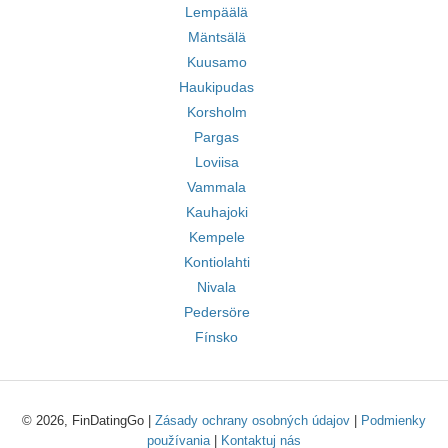
Lempäälä
Mäntsälä
Kuusamo
Haukipudas
Korsholm
Pargas
Loviisa
Vammala
Kauhajoki
Kempele
Kontiolahti
Nivala
Pedersöre
Fínsko
© 2026, FinDatingGo |
Zásady ochrany osobných údajov
|
Podmienky
používania
|
Kontaktuj nás