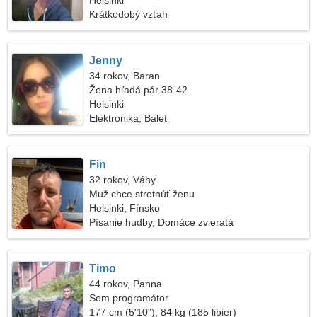
Helsinki
Krátkodobý vzťah
Jenny
34 rokov, Baran
Žena hľadá pár 38-42
Helsinki
Elektronika, Balet
Fin
32 rokov, Váhy
Muž chce stretnúť ženu
Helsinki, Fínsko
Písanie hudby, Domáce zvieratá
Timo
44 rokov, Panna
Som programátor
177 cm (5'10"), 84 kg (185 libier)