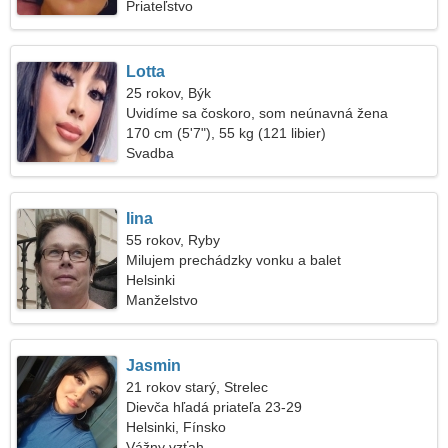
Priateľstvo
Lotta
25 rokov, Býk
Uvidíme sa čoskoro, som neúnavná žena
170 cm (5'7"), 55 kg (121 libier)
Svadba
Iina
55 rokov, Ryby
Milujem prechádzky vonku a balet
Helsinki
Manželstvo
Jasmin
21 rokov starý, Strelec
Dievča hľadá priateľa 23-29
Helsinki, Fínsko
Vážny vzťah