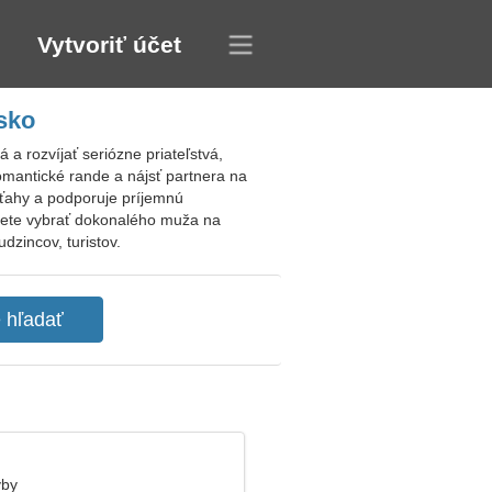
Vytvoriť účet
sko
 rozvíjať seriózne priateľstvá,
mantické rande a nájsť partnera na
zťahy a podporuje príjemnú
žete vybrať dokonalého muža na
dzincov, turistov.
yby