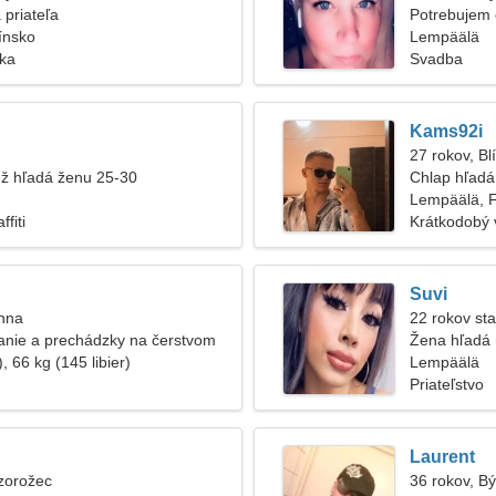
 priateľa
Potrebujem
ínsko
cestovanie
Lempäälä
ska
Svadba
Kams92i
27 rokov, Bl
ž hľadá ženu 25-30
Chlap hľadá
Lempäälä, 
fiti
Krátkodobý 
Suvi
anna
22 rokov sta
anie a prechádzky na čerstvom
Žena hľadá
, 66 kg (145 libier)
Lempäälä
Priateľstvo
Laurent
zorožec
36 rokov, B