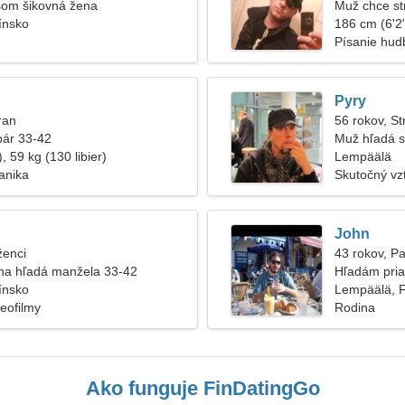
som šikovná žena
Muž chce st
ínsko
186 cm (6'2"
Písanie hudb
Pyry
ran
56 rokov, St
pár 33-42
Muž hľadá s
, 59 kg (130 libier)
Lempäälä
anika
Skutočný vz
John
ženci
43 rokov, P
na hľadá manžela 33-42
Hľadám pria
ínsko
Lempäälä, 
deofilmy
Rodina
Ako funguje FinDatingGo