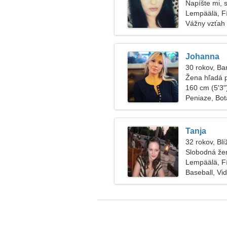
Napíšte mi, 
Lempäälä, F
Vážny vzťah
Johanna
30 rokov, Ba
Žena hľadá 
160 cm (5'3")
Peniaze, Bot
Tanja
32 rokov, Blí
Slobodná že
Lempäälä, F
Baseball, Vi