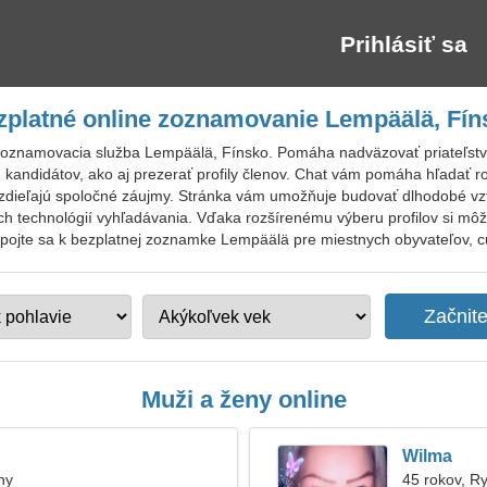
Prihlásiť sa
zplatné online zoznamovanie Lempäälä, Fín
zoznamovacia služba Lempäälä, Fínsko. Pomáha nadväzovať priateľstvá a
andidátov, ako aj prezerať profily členov. Chat vám pomáha hľadať ro
mi zdieľajú spoločné záujmy. Stránka vám umožňuje budovať dlhodobé v
h technológií vyhľadávania. Vďaka rozšírenému výberu profilov si mô
ipojte sa k bezplatnej zoznamke Lempäälä pre miestnych obyvateľov, cu
Muži a ženy online
Wilma
hy
45 rokov, R