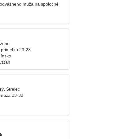
 odvážneho muža na spoločné
íženci
 priateľku 23-28
Fínsko
vzťah
rý, Strelec
 muža 23-32
ýk