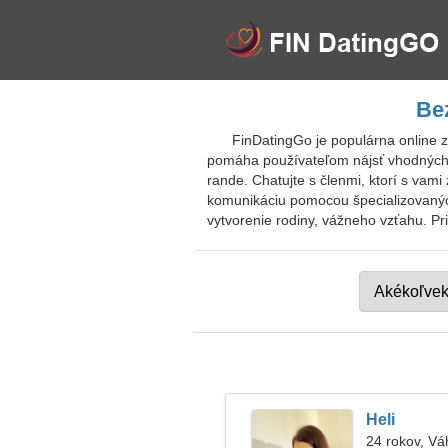
Be
FinDatingGo je populárna online 
pomáha používateľom nájsť vhodných k
rande. Chatujte s členmi, ktorí s va
komunikáciu pomocou špecializovanýc
vytvorenie rodiny, vážneho vzťahu. Pr
Heli
24 rokov, Vá