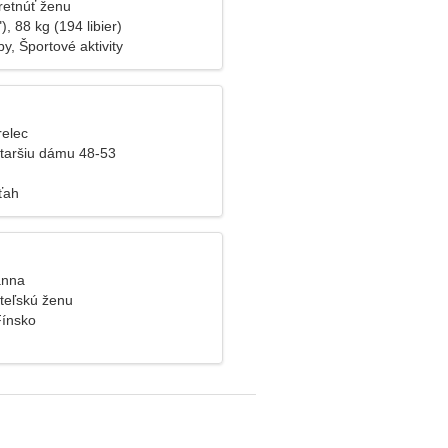
retnúť ženu
), 88 kg (194 libier)
y, Športové aktivity
relec
taršiu dámu 48-53
ťah
anna
teľskú ženu
Fínsko