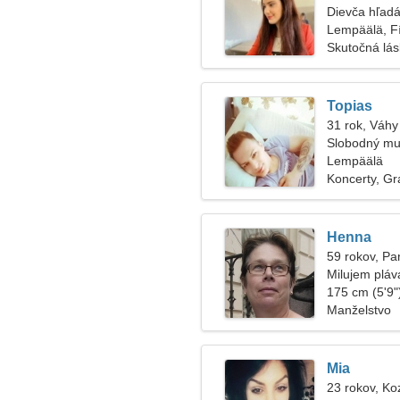
Dievča hľadá
Lempäälä, F
Skutočná lá
Topias
31 rok, Váhy
Slobodný mu
Lempäälä
Koncerty, Graf
Henna
59 rokov, P
Milujem pláv
vzduchu
175 cm (5'9")
Manželstvo
Mia
23 rokov, Ko