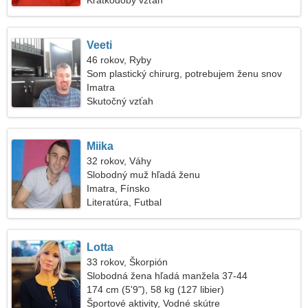
Krátkodobý vzťah
Veeti
46 rokov, Ryby
Som plastický chirurg, potrebujem ženu snov
Imatra
Skutočný vzťah
Miika
32 rokov, Váhy
Slobodný muž hľadá ženu
Imatra, Fínsko
Literatúra, Futbal
Lotta
33 rokov, Škorpión
Slobodná žena hľadá manžela 37-44
174 cm (5'9"), 58 kg (127 libier)
Športové aktivity, Vodné skútre