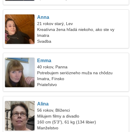
Anna
21 rokov starý, Lev
Kreatívna žena hľadá niekoho, ako ste vy
Imatra
Svadba
Emma
40 rokov, Panna
Potrebujem seriózneho muža na chôdzu
Imatra, Fínsko
Priateľstvo
Alina
56 rokov, Blíženci
Milujem filmy a divadlo
160 cm (5'3"), 61 kg (134 libier)
Manželstvo