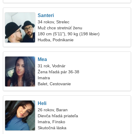
Santeri
34 rokov, Strelec
Muž chce stretnúť ženu
180 cm (5'11"), 90 kg (198 libier)
Hudba, Podnikanie
Mea
31 rok, Vodnár
Žena hľadá pár 36-38
Imatra
Balet, Cestovanie
Heli
26 rokov, Baran
Dievča hľadá priateľa
Imatra, Fínsko
Skutočná láska