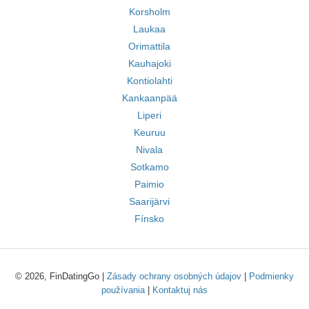
Korsholm
Laukaa
Orimattila
Kauhajoki
Kontiolahti
Kankaanpää
Liperi
Keuruu
Nivala
Sotkamo
Paimio
Saarijärvi
Fínsko
© 2026, FinDatingGo |
Zásady ochrany osobných údajov
|
Podmienky
používania
|
Kontaktuj nás