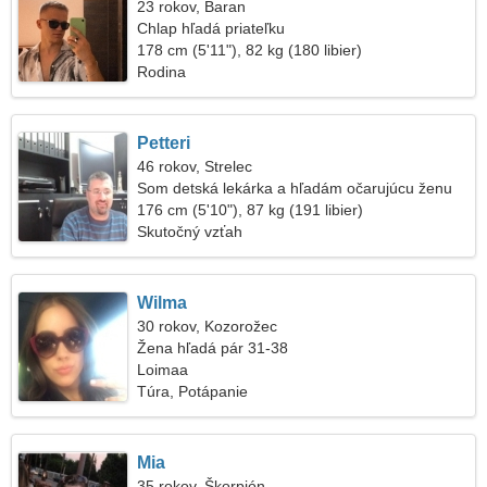
23 rokov, Baran
Chlap hľadá priateľku
178 cm (5'11"), 82 kg (180 libier)
Rodina
Petteri
46 rokov, Strelec
Som detská lekárka a hľadám očarujúcu ženu
176 cm (5'10"), 87 kg (191 libier)
Skutočný vzťah
Wilma
30 rokov, Kozorožec
Žena hľadá pár 31-38
Loimaa
Túra, Potápanie
Mia
35 rokov, Škorpión