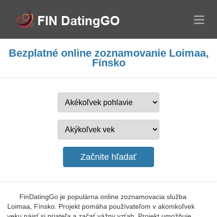
Bezplatné online zoznamovanie Loimaa,
Fínsko
FinDatingGo je populárna online zoznamovacia služba
Loimaa, Fínsko. Projekt pomáha používateľom v akomkoľvek
veku nájsť si priateľa a začať vážny vzťah. Projekt umožňuje