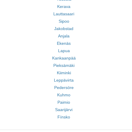
Kerava
Lauttasaari
Sipoo
Jakobstad
Anjala
Ekenäs
Lapua
Kankaanpää
Pieksämäki
Kiiminki
Leppävirta
Pedersöre
Kuhmo
Paimio
Saarijärvi
Fínsko