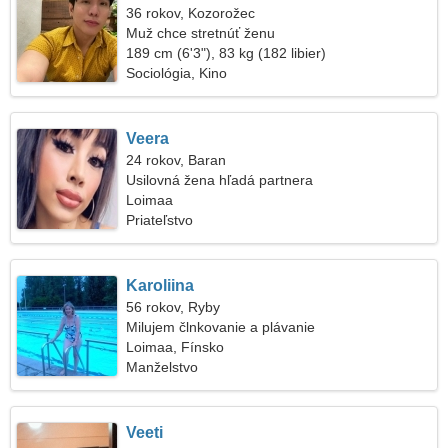
36 rokov, Kozorožec
Muž chce stretnúť ženu
189 cm (6'3"), 83 kg (182 libier)
Sociológia, Kino
Veera
24 rokov, Baran
Usilovná žena hľadá partnera
Loimaa
Priateľstvo
Karoliina
56 rokov, Ryby
Milujem člnkovanie a plávanie
Loimaa, Fínsko
Manželstvo
Veeti