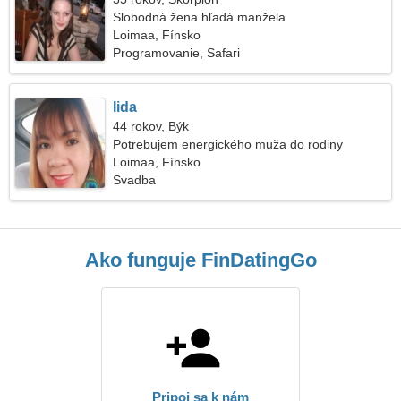
Slobodná žena hľadá manžela
Loimaa, Fínsko
Programovanie, Safari
Iida
44 rokov, Býk
Potrebujem energického muža do rodiny
Loimaa, Fínsko
Svadba
Ako funguje FinDatingGo
Pripoj sa k nám