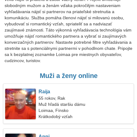
slobodným mužom a ženám vďaka pokročilým nastaveniam
vyhľadávania nájsť si partnerov na priateľské stretnutia a
komunikáciu. Služba pomáha členovi nájsť si milovanú osobu,
vybudovať si romantický vzťah, spriateliť sa a nadviazať
zaujímavé známosti. Táto výkonná vyhľadávacia technológia vám
umožňuje nájsť romantického partnera a vybrať si zaujímavých
konverzačných partnerov. Nastavte potrebné filtre vyhľadávania a
stretnite sa s potenciálnymi partnermi v pohodlnom chate. Pripojte
sa k bezplatnej zoznamke Loimaa pre miestnych obyvateľov,
cudzincov, turistov.
Muži a ženy online
Raija
55 rokov, Rak
Muž hľadá staršiu dámu
Loimaa, Fínsko
Krátkodobý vzťah
Anni