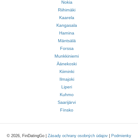
Nokia
Riihimäki
Kaarela
Kangasala
Hamina
Mäntsälä
Forssa
Munkkiniemi
Äänekoski
Kiiminki
Ilmajoki
Liperi
Kuhmo
Saarijärvi
Fínsko
© 2026, FinDatingGo |
Zásady ochrany osobných údajov
|
Podmienky