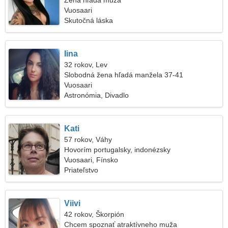
Žena hľadá muža
Vuosaari
Skutočná láska
Iina
32 rokov, Lev
Slobodná žena hľadá manžela 37-41
Vuosaari
Astronómia, Divadlo
Kati
57 rokov, Váhy
Hovorím portugalsky, indonézsky
Vuosaari, Fínsko
Priateľstvo
Viivi
42 rokov, Škorpión
Chcem spoznať atraktívneho muža