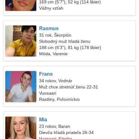
169 cm (5'7"), 52 kg (114 libier)
Vážny vzťah
Rasmus
31 rok, Škorpión
Slobodný muž hľadá ženu
188 cm (6'3"), 81 kg (178 libier)
Móda, Varenie
Frans
34 rokov, Vodnár
Muž chce stretnúť ženu 22-31
Vuosaari
Rastliny, Poľovníctvo
Mia
23 rokov, Baran
Dievča hľadá priateľa 26-34
Vuosaari, Fínsko