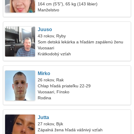
164 cm (5'5"), 65 kg (143 libier)
Manželstvo
Juuso
43 rokov, Ryby
Som detská lekárka a hľadám zapálenú ženu
Vuosaari
Krátkodobý vzťah
Mirko
26 rokov, Rak
Chlap hľadá priateľku 22-29
Vuosaari, Fínsko
Rodina
Jutta
27 rokov, Býk
Zápalná žena hľadá vášnivý vzťah