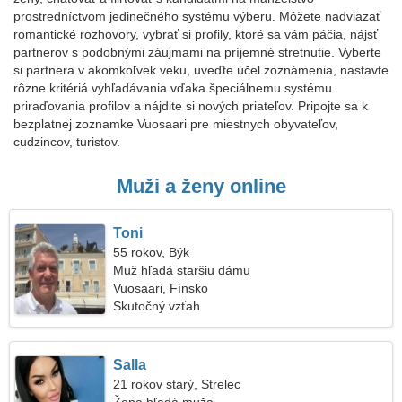
prostredníctvom jedinečného systému výberu. Môžete nadviazať
romantické rozhovory, vybrať si profily, ktoré sa vám páčia, nájsť
partnerov s podobnými záujmami na príjemné stretnutie. Vyberte
si partnera v akomkoľvek veku, uveďte účel zoznámenia, nastavte
rôzne kritériá vyhľadávania vďaka špeciálnemu systému
priraďovania profilov a nájdite si nových priateľov. Pripojte sa k
bezplatnej zoznamke Vuosaari pre miestnych obyvateľov,
cudzincov, turistov.
Muži a ženy online
Toni
55 rokov, Býk
Muž hľadá staršiu dámu
Vuosaari, Fínsko
Skutočný vzťah
Salla
21 rokov starý, Strelec